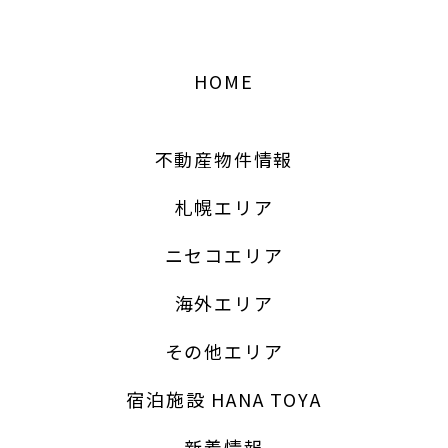
HOME
不動産物件情報
REAL ESTATE PROPERTY INFOMATION
不動産物件情報
札幌エリア
全エリア
札幌エリア
ニセコエリア
ニセコエリア
海外エリア
海外エリア
その他エリア
その他エリア
宿泊施設 HANA TOYA
サンステージ宮の沢1-2
16,000,000
新着情報