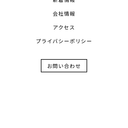
販売価格
円
会社情報
アクセス
サンステージ宮の沢1-2
名 称
プライバシーポリシー
札幌市西区宮の沢1条2丁目5番12号
所在地
16,000,000 円
価 格
お問い合わせ
232.80㎡
面 積
宅地
地 目
60％
建ぺい率