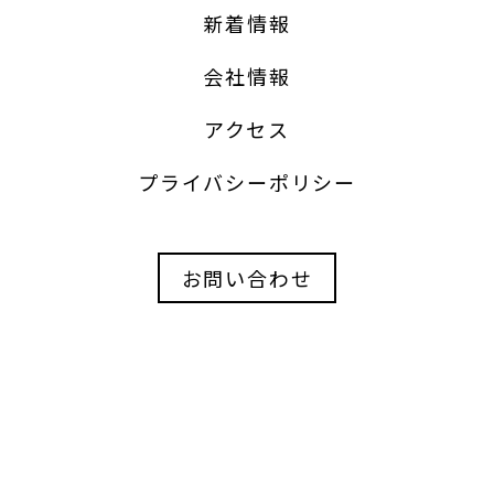
販売価格
円
新着情報
会社情報
ロジェ中島公園1003号室
名 称
アクセス
札幌市中央区南12条西1丁目1-46
所在地
プライバシーポリシー
9,800,000 円
価 格
お問い合わせ
部屋面積：42.96ｍ²
面 積
宅地
地 目
建ぺい率